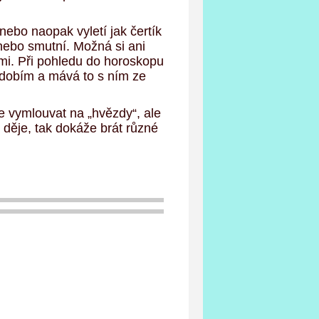
nebo naopak vyletí jak čertík
 nebo smutní. Možná si ani
mi. Při pohledu do horoskopu
bdobím a mává to s ním ze
e vymlouvat na „hvězdy“, ale
 děje, tak dokáže brát různé