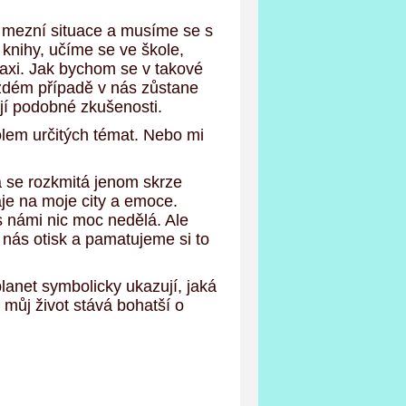
 mezní situace a
m
usíme se s
knihy,
učíme se ve
škol
e
,
axi.
Jak
bychom se
v takové
dém případě v nás
zůstane
jí podobné zkušenosti.
lem určitých témat. N
ebo mi
a se rozkmitá jenom skrze
je na moje city a emoce.
s
námi nic moc nedělá
. Ale
 nás
otisk a pamatujeme si to
planet
symbolicky ukazují, jaká
 můj život stává bohatší o