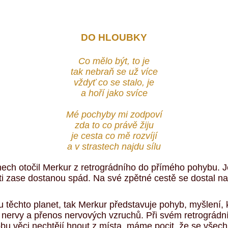
DO HLOUBKY
Co mělo být, to je
tak nebraň se už více
vždyť co se stalo, je
a hoří jako svíce
Mé pochyby mi zodpoví
zda to co právě žiju
je cesta co mě rozvíjí
a v strastech najdu sílu
nech otočil Merkur z retrográdního do přímého pohybu. 
sti zase dostanou spád. Na své zpětné cestě se dostal na
 těchto planet, tak Merkur představuje pohyb, myšlení, 
e nervy a přenos nervových vzruchů. Při svém retrográdn
obu věci nechtějí hnout z místa, máme pocit, že se vše