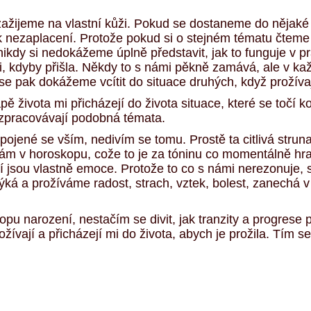
ažijeme na vlastní kůži.
Pokud
se dostaneme do nějaké
 k nezaplacení. Protože
pokud si o stejném tématu
čteme
nikdy si
nedokážeme
úplně
představit, jak
to
funguje
v
pr
i,
kdyby přišla
.
Někdy
to s
námi pěkně
zamáv
á
,
ale v
kaž
 se pak
dokážeme vcítit do situace druhých, když prožíva
ap
ě
života
mi přicházejí do života situace,
které se točí
ko
ří zpracovávají podobná témata.
opojené se vším, nedivím se tomu. Prostě ta
citlivá
strun
mám v horoskopu, cože to je za tóninu co momentálně hra
ní
jsou vlastně emoce. Protože to co s
námi nerezonuje,
týká
a
prožíváme
radost, strach, vztek,
bolest,
zanechá
v
pu narození, nestačím se divit, jak tranzity a progrese 
ožívají a přicházejí mi do života,
abych je prožila
.
Tím
se