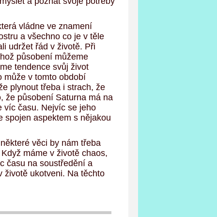
ýšlet a poznat svoje potřeby
která vládne ve znamení
ostru a všechno co je v těle
 udržet řád v životě. Při
, jehož působení můžeme
me tendence svůj život
ěkdo může v tomto období
 plynout třeba i strach, že
o, že působení Saturna má na
 víc času. Nejvíc se jeho
 je spojen aspektem s nějakou
některé věci by nám třeba
. Když máme v životě chaos,
c času na soustředění a
v životě ukotveni. Na těchto