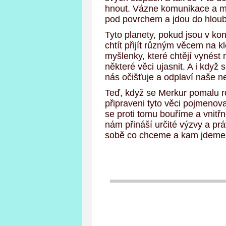
hnout. Vázne komunikace a může
pod povrchem a jdou do hloubk
Tyto planety, pokud jsou v k
chtít přijít různým věcem na
myšlenky, které chtějí vynést
některé věci ujasnit. A i když
nás očišťuje a odplaví naše ne
Teď, když se Merkur pomalu r
připraveni tyto věci pojmenov
se proti tomu bouříme a vnitř
nám přináší určité výzvy a pr
sobě co chceme a kam jdeme