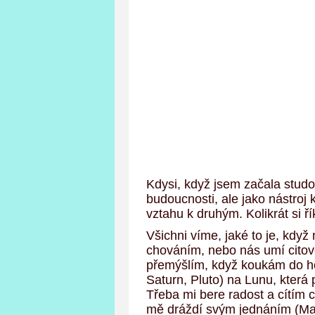
Kdysi, když jsem začala studov
budoucnosti, ale jako nástroj
vztahu k druhým. Kolikrát si ř
Všichni víme, jaké to je, kdy
chováním, nebo nás umí citov
přemýšlím, když koukám do hor
Saturn, Pluto) na Lunu, která
Třeba mi bere radost a cítím 
mě dráždí svým jednáním (Mars