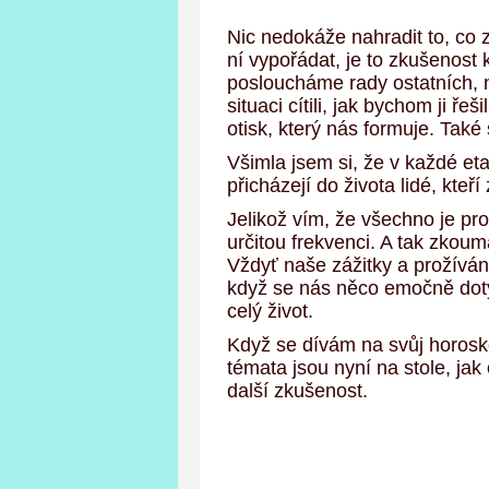
Nic nedokáže nahradit
to
,
co
z
ní
vypořádat,
je to zkušenost
poslouch
áme
rady ostatních,
situaci
cít
ili, jak bychom ji řešil
otisk,
který nás formuje. Také
Všimla jsem si, že v
každé
et
přicházejí do života lidé, kte
Jelikož vím, že všechno je pr
určitou frekvenci. A tak zkou
Vždyť
naše
zážitky
a prožívá
když se nás něco
emočně
do
celý život
.
K
dyž
se dívám na
svůj
horosko
témata jsou nyní na stole,
j
ak 
další zkušenost.