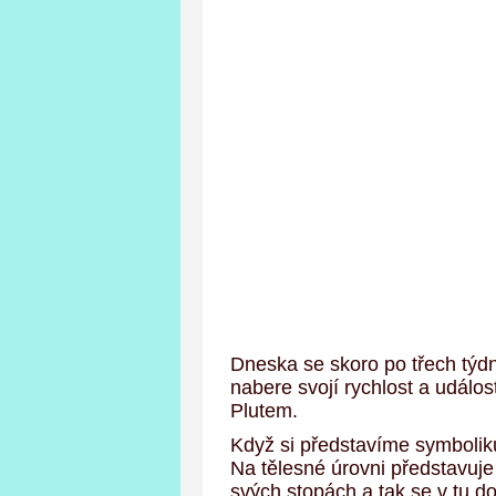
Dneska se skoro po třech týd
nabere svojí rychlost a událo
Plutem.
Když si představíme symboliku
Na tělesné úrovni představuj
svých stopách a tak se v tu d