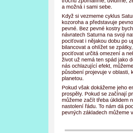
trochu zpomalíme, uvidíme, ž
a možná i sami sebe.
Když si vezmeme cyklus Satur
kozoroha a představuje pevnou 
pevné. Bez pevné kostry bycho
návratech Saturna na svoji na
pociťovat i nějakou dobu po 
bilancovat a ohlížet se zpátky,
pociťovat určitá omezení a ne
život už nemá ten spád jako 
nás ochlazující efekt, můžeme
působení projevuje v oblasti,
planetou.
Pokud však dokážeme jeho ene
prospěly. Pokud se začínají p
můžeme začít třeba úklidem n
nastolení řádu. To nám dá poci
pevných základech můžeme v n