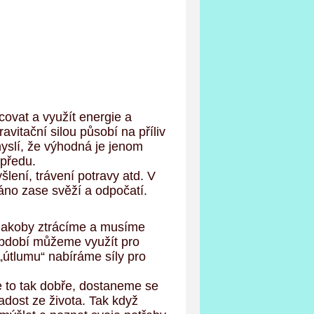
covat a využít energie a
avitační silou působí na příliv
myslí, že výhodná je jenom
opředu.
lení, trávení potravy atd. V
ráno zase svěží a odpočatí.
 jakoby ztrácíme a musíme
 období můžeme využít pro
„útlumu“ nabíráme síly pro
je to tak dobře, dostaneme se
adost ze života. Tak když