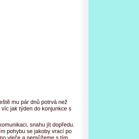
Ještě mu pár dnů potrvá než
 víc jak týden do konjunkce s
komunikaci, snahu jít dopředu.
ím pohybu se jakoby vrací po
chno vleče a nemůžeme s tím