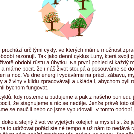
ot prochází určitými cykly, ve kterých máme možnost zpra
bdobí rezonují. Tak jako denní cyklus Luny, která svojí gr
 životě období růstu a úbytku. Na první pohled si každý 
e a máme pocit, že i náš život stoupá a posouváme se d
n a noc. Ve dne energii vydáváme na práci, zábavu, myš
 a živiny v klidu zpracovávají a ukládají, abychom byli 
hli bychom fungovat.
do cyklů, kdy rosteme a budujeme a pak z našeho pohledu
pocit, že stagnujeme a nic se neděje. Jenže právě toto
jsme se naučili nebo co jsme vybudovali. V tomto období 
dokola stejný život ve vyjetých kolejích a myslet si, že 
na to udržovat pořád stejné tempo a už nám to nedává r