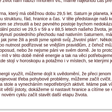
e život nám nabízí mnohem víc, máme najednou čas přem
na, který má oběžnou dobu 29,5 let. Saturn je planeta, 
strukturu, řád, hranice a čas. V těle představuje naši k
m se zhroutili a bez pevného postoje bychom nedokázali
tální pozici ve 29,5 v 59 a v 88,5 letech našeho života
uplynutí posledního přechodu nad nativním Saturnem, má
 jak jsme žili a jestli jsme splnili svůj „životní plán“. N
bo nutnost podřizovat se vnějším pravidlům, z čehož může
doposud, nebo že nejsme páni ve svém domě. Je to prot
 mít v této době méně energie a tak na věci potřebujeme
 kde stojí v horoskopu a potažmo i v místech, se kterými
rgii využít, můžeme dojít k uvědomění, že přeci jenom 
rojevovat třeba pohybové problémy, můžeme začít cvičit
a stole a vynecháním nepotřebných aktivit. Máme pak ví
t větší jistoty, dokážeme si nastavit hranice a cítíme se 
ovém cyklu začít stavět další etapu života.