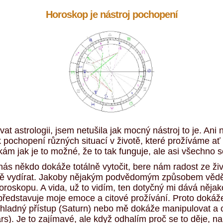
Horoskop je nástroj
pochopení
at astrologii, jsem netušila jak mocný nástroj to je. Ani 
 k pochopení různých situací v životě, které prožíváme a
íkám jak je to možné, že to tak funguje, ale asi všechno s
ž nás někdo dokáže totálně vytočit, bere nám radost ze 
ě vydírat. Jakoby nějakým podvědomým způsobem věděl 
oskopu. A vida, už to vidím, ten dotyčný mi dává nějak
 představuje moje emoce a citové prožívání. Proto dokáž
chladný přístup (Saturn) nebo mě dokáže manipulovat a c
). Je to zajímavé, ale když odhalím proč se to děje, n