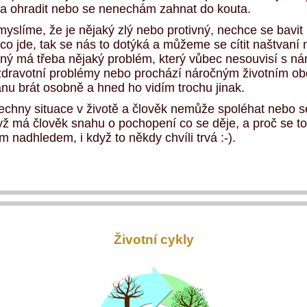
ba ohradit nebo se nenechám zahnat do kouta.
yslíme, že je nějaký zlý nebo protivný, nechce se bavit 
 co jde, tak se nás to dotýká a můžeme se cítit naštvaní
ý má třeba nějaký problém, který vůbec nesouvisí s ná
 zdravotní problémy nebo prochází náročným životním o
anu brát osobně a hned ho vidím trochu jinak.
echny situace v životě a člověk nemůže spoléhat nebo s
yž má člověk snahu o pochopení co se děje, a proč se to
m nadhledem, i když to někdy chvíli trvá :-).
Životní cykly