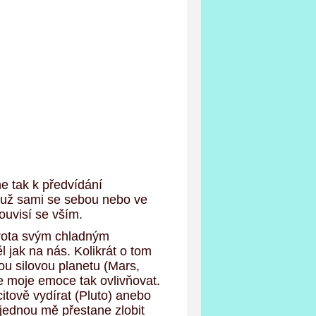
ne tak k předvídání
ť už sami se sebou nebo ve
ouvisí se vším.
života svým chladným
jak na nás. Kolikrát o tom
ou silovou planetu (Mars,
e moje emoce tak ovlivňovat.
itově vydírat (Pluto) anebo
ajednou mě přestane zlobit