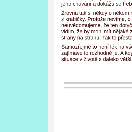
jeho chování a dokážu se tře
Zrovna tak si někdy o někom m
z krabičky. Protože nevíme, o
neuvědomujeme, že ten dotyčn
vidím, že by mohl mít nějaké
strany na stranu. Tak to přest
Samozřejmě to není lék na vš
zajímavé to rozhodně je. A kd
situace v životě s daleko větší