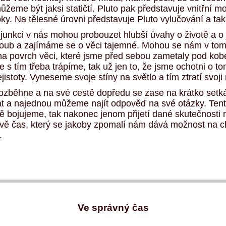
me být jaksi statičtí. Pluto pak představuje vnitřní moc
y. Na tělesné úrovni představuje Pluto vylučování a ta
onjunkci v nás mohou probouzet hlubší úvahy o životě a
 kloub a zajímáme se o věci tajemné. Mohou se nám v tom
 na povrch věci, které jsme před sebou zametaly pod kob
 se s tím třeba trápíme, tak už jen to, že jsme ochotni o 
jistoty. Vyneseme svoje stíny na světlo a tím ztratí svoji
ozběhne a na své cestě dopředu se zase na krátko set
at a najednou můžeme najít odpověď na své otázky. Tento
ně bojujeme, tak nakonec jenom přijetí dané skutečnosti 
ávě čas, který se jakoby zpomalí nám dává možnost na chv
.
Ve správný čas