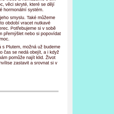
, věci skryté, které se dějí
ké hormonální systém.
 o jeho smyslu. Také můžeme
to období vracet nutkavé
erec. Potřebujeme si v sobě
tom přemýšlet nebo si popovídat
 moc.
ká s Plutem, možná už budeme
 čas se nedá obejít, a i když
nám pomůže najít klid. Život
ílise zastavit a srovnat si v